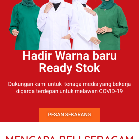
Hadir Warna baru
Ready Stok
Dukungan kami untuk tenaga medis yang bekerja
digarda terdepan untuk melawan COVID-19
PESAN SEKARANG