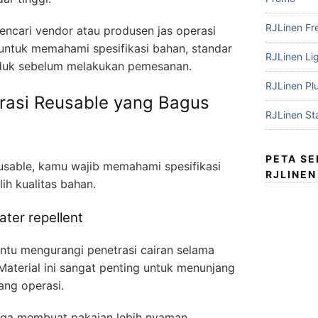
RJLinen Fr
encari vendor atau produsen jas operasi
 untuk memahami spesifikasi bahan, standar
RJLinen Li
oduk sebelum melakukan pemesanan.
RJLinen Pl
erasi Reusable yang Bagus
RJLinen St
PETA S
usable, kamu wajib memahami spesifikasi
RJLINEN
ih kualitas bahan.
ter repellent
ntu mengurangi penetrasi cairan selama
Material ini sangat penting untuk menunjang
ang operasi.
 juga membuat pakaian lebih nyaman