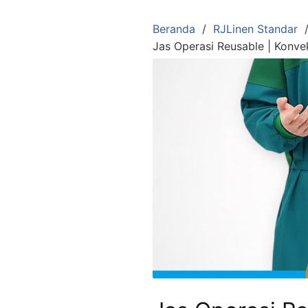
Langsung
ke
Beranda
RJLinen Standar
konten
Jas Operasi Reusable | Konve