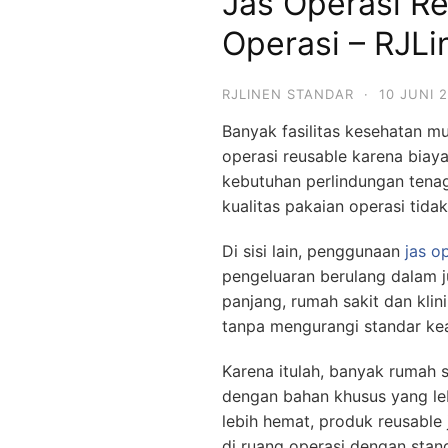
Jas Operasi Re
Operasi – RJLi
RJLINEN STANDAR
·
10 JUNI 
Banyak fasilitas kesehatan 
operasi reusable karena biaya
kebutuhan perlindungan tenag
kualitas pakaian operasi tida
Di sisi lain, penggunaan
jas o
pengeluaran berulang dalam j
panjang, rumah sakit dan klin
tanpa mengurangi standar k
Karena itulah, banyak rumah sa
dengan bahan khusus yang le
lebih hemat, produk reusable
di ruang operasi dengan stand