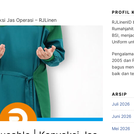
PROFIL 
ksi Jas Operasi – RJLinen
RJLinenID 
Rumahjahit
BSI, menja
Uniform un
Pengalaman
2005 dan P
bagus meng
baik dan te
ARSIP
Juli 2026
Juni 2026
Mei 2026