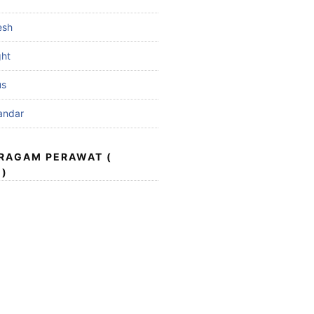
esh
ght
us
andar
ERAGAM PERAWAT (
 )