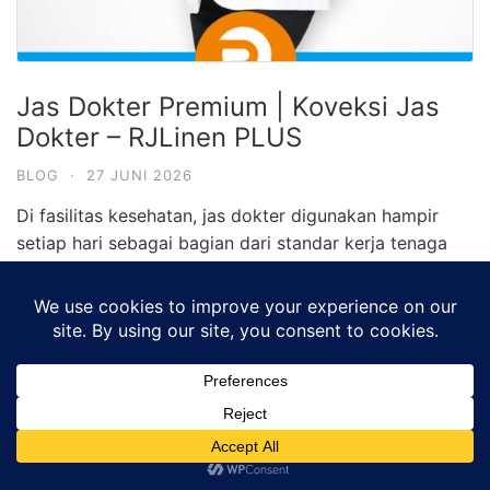
Jas Dokter Premium | Koveksi Jas
Dokter – RJLinen PLUS
BLOG
·
27 JUNI 2026
Di fasilitas kesehatan, jas dokter digunakan hampir
setiap hari sebagai bagian dari standar kerja tenaga
medis. Jas ini dipakai saat konsultasi pasien,
pemeriksaan rutin, hingga aktivitas administratif di
ruang praktik.
Namun dalam praktiknya, banyak klinik atau rumah
sakit masih menggunakan
jas dokter
dengan bahan
yang kurang sesuai untuk penggunaan intensif.
Akibatnya jas mudah kusut, cepat menyerap cairan,
atau tidak cukup kuat setelah melalui proses