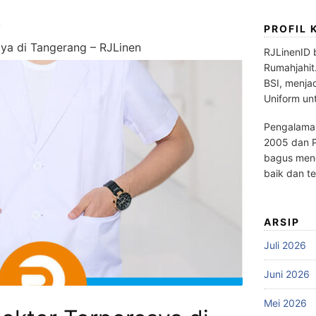
PROFIL 
ya di Tangerang – RJLinen
RJLinenID 
Rumahjahit
BSI, menja
Uniform un
Pengalaman
2005 dan P
bagus meng
baik dan te
ARSIP
Juli 2026
Juni 2026
Mei 2026