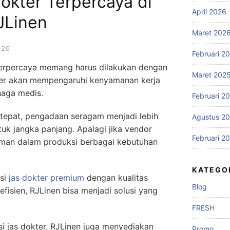
okter Terpercaya di
April 2026
JLinen
Maret 202
026
Februari 2
 terpercaya memang harus dilakukan dengan
Maret 202
dokter akan mempengaruhi kenyamanan kerja
enaga medis.
Februari 2
tepat, pengadaan seragam menjadi lebih
Agustus 2
uk jangka panjang. Apalagi jika vendor
Februari 2
man dalam produksi berbagai kebutuhan
KATEGO
ksi
jas dokter premium
dengan kualitas
Blog
efisien, RJLinen bisa menjadi solusi yang
FRESH
i jas dokter, RJLinen juga menyediakan
Promo