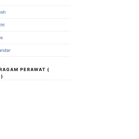
esh
ght
us
andar
ERAGAM PERAWAT (
 )