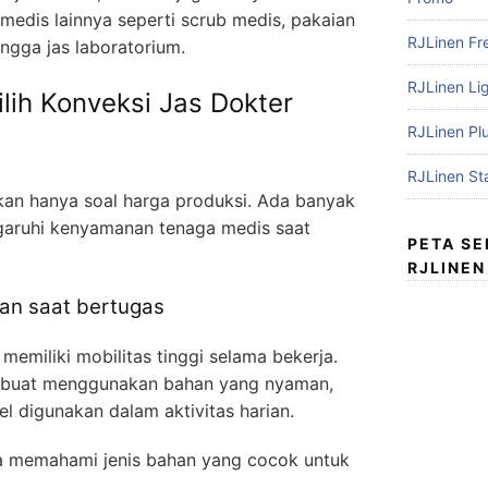
edis lainnya seperti scrub medis, pakaian
RJLinen Fr
ingga jas laboratorium.
RJLinen Li
ih Konveksi Jas Dokter
RJLinen Pl
RJLinen St
kan hanya soal harga produksi. Ada banyak
garuhi kenyamanan tenaga medis saat
PETA S
RJLINEN
an saat bertugas
emiliki mobilitas tinggi selama bekerja.
 dibuat menggunakan bahan yang nyaman,
el digunakan dalam aktivitas harian.
ya memahami jenis bahan yang cocok untuk