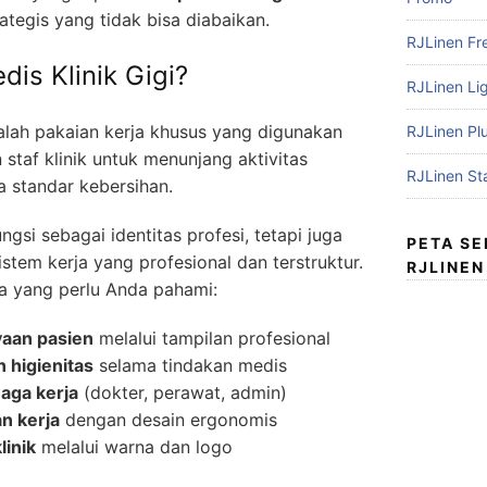
ategis yang tidak bisa diabaikan.
RJLinen Fr
is Klinik Gigi?
RJLinen Li
lah pakaian kerja khusus yang digunakan
RJLinen Pl
 staf klinik untuk menunjang aktivitas
RJLinen St
a standar kebersihan.
gsi sebagai identitas profesi, tetapi juga
PETA S
istem kerja yang profesional dan terstruktur.
RJLINEN
a yang perlu Anda pahami:
aan pasien
melalui tampilan profesional
 higienitas
selama tindakan medis
aga kerja
(dokter, perawat, admin)
 kerja
dengan desain ergonomis
inik
melalui warna dan logo