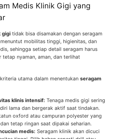
am Medis Klinik Gigi yang
ar
 gigi
tidak bisa disamakan dengan seragam
 menuntut mobilitas tinggi, higienitas, dan
dis, sehingga setiap detail seragam harus
r tetap nyaman, aman, dan terlihat
ut kriteria utama dalam menentukan
seragam
as klinis intensif:
Tenaga medis gigi sering
diri lama dan bergerak aktif saat tindakan.
katun oxford atau campuran polyester yang
 dan tetap ringan saat dipakai seharian.
ncucian medis:
Seragam klinik akan dicuci
sitas tinggi. Pilih bahan seperti drill atau