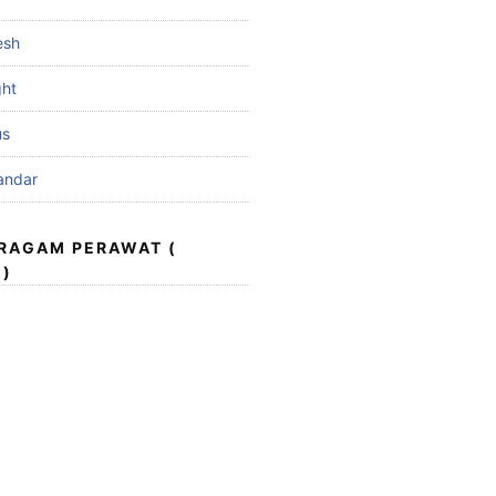
esh
ght
us
andar
ERAGAM PERAWAT (
 )