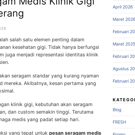
am Medis Klinik Gigi
April 2026
erang
Maret 202
026
Februari 2
lah salah satu elemen penting dalam
Maret 202
yanan kesehatan gigi. Tidak hanya berfungsi
m juga menjadi representasi identitas klinik
Februari 2
ien.
Agustus 2
nakan seragam standar yang kurang nyaman
Februari 2
d mereka. Akibatnya, kesan pertama yang
simal.
KATEGO
gan klinik gigi, kebutuhan akan seragam
Blog
an, dan custom semakin tinggi. Terutama
naga medis yang padat setiap hari.
FRESH
eksi yang tepat untuk
pesan seragam medis
Promo