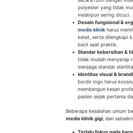
polyester yang tidak mu
meskipun sering dicuci.
Desain fungsional & er
medis klinik
harus memili
ketat, serta dilengkapi
kecil saat praktik.
Standar kebersihan & hi
tidak mudah menyerap no
menjaga standar sterilita
Identitas visual & brandi
bordir logo harus konsis
membangun kesan profe
pasien sejak pertama da
Beberapa kesalahan umum ber
medis klinik gigi
, dan sebaikn
Terlalu fokus pada har