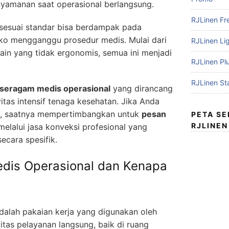
yamanan saat operasional berlangsung.
RJLinen Fr
 sesuai standar bisa berdampak pada
iko mengganggu prosedur medis. Mulai dari
RJLinen Li
in yang tidak ergonomis, semua ini menjadi
RJLinen Pl
RJLinen St
seragam medis operasional
yang dirancang
itas intensif tenaga kesehatan. Jika Anda
ik, saatnya mempertimbangkan untuk
pesan
PETA S
RJLINEN
elalui jasa konveksi profesional yang
cara spesifik.
edis Operasional dan Kenapa
dalah pakaian kerja yang digunakan oleh
itas pelayanan langsung, baik di ruang