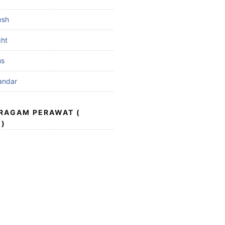
esh
ght
us
andar
ERAGAM PERAWAT (
 )