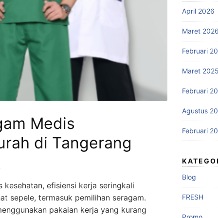
April 2026
Maret 202
Februari 2
Maret 202
Februari 2
Agustus 2
gam Medis
Februari 2
urah di Tangerang
KATEGO
6
Blog
s kesehatan, efisiensi kerja seringkali
hat sepele, termasuk pemilihan seragam.
FRESH
enggunakan pakaian kerja yang kurang
Promo