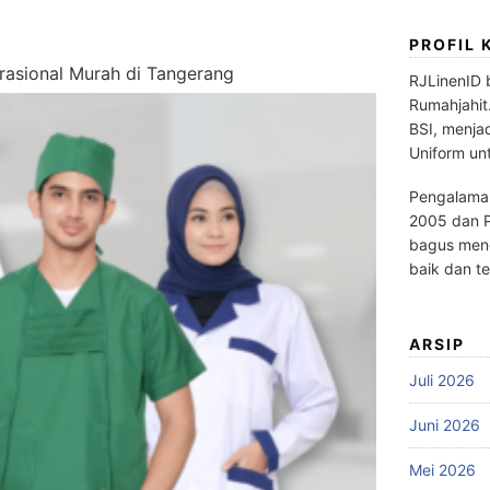
PROFIL 
asional Murah di Tangerang
RJLinenID 
Rumahjahit
BSI, menja
Uniform un
Pengalaman
2005 dan P
bagus meng
baik dan te
ARSIP
Juli 2026
Juni 2026
Mei 2026