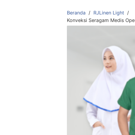
Langsung
ke
Beranda
RJLinen Light
konten
Konveksi Seragam Medis Oper