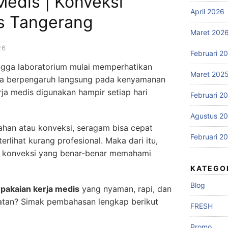
Medis | Konveksi
April 2026
s Tangerang
Maret 202
26
Februari 2
hingga laboratorium mulai memperhatikan
Maret 202
na berpengaruh langsung pada kenyamanan
erja medis digunakan hampir setiap hari
Februari 2
Agustus 2
ahan atau konveksi, seragam bisa cepat
Februari 2
erlihat kurang profesional. Maka dari itu,
r konveksi yang benar-benar memahami
KATEGO
Blog
pakaian kerja medis
yang nyaman, rapi, dan
ehatan? Simak pembahasan lengkap berikut
FRESH
Promo