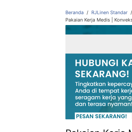
Langsung
ke
Beranda
RJLinen Standar
konten
Pakaian Kerja Medis | Konve