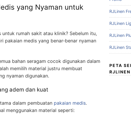
 Medis yang Nyaman untuk
RJLinen Fr
RJLinen Li
untuk rumah sakit atau klinik? Sebelum itu,
RJLinen Pl
ri pakaian medis yang benar-benar nyaman
RJLinen St
k semua bahan seragam cocok digunakan dalam
PETA S
Salah memilih material justru membuat
RJLINEN
ang nyaman digunakan.
ang adem dan kuat
 utama dalam pembuatan
pakaian medis
.
al menggunakan material seperti: