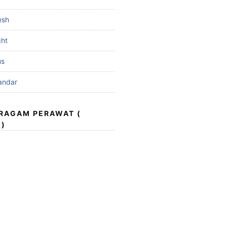
esh
ght
us
andar
ERAGAM PERAWAT (
 )