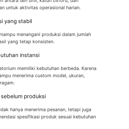
antara lain drill, katun oxford, dan
 untuk aktivitas operasional harian.
i yang stabil
mampu menangani produksi dalam jumlah
sil yang tetap konsisten.
butuhan instansi
ratorium memiliki kebutuhan berbeda. Karena
 mampu menerima custom model, ukuran,
eragam.
 sebelum produksi
idak hanya menerima pesanan, tetapi juga
dasi spesifikasi produk sesuai kebutuhan