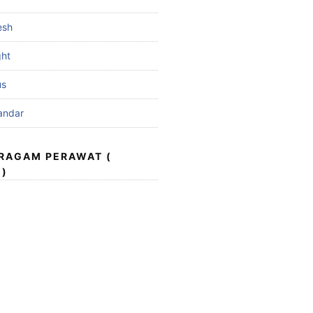
esh
ght
us
andar
ERAGAM PERAWAT (
 )