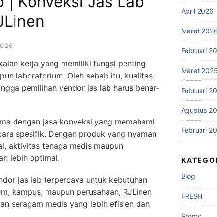
 | Konveksi Jas Lab
April 2026
JLinen
Maret 202
2026
Februari 2
kaian kerja yang memiliki fungsi penting
Maret 202
un laboratorium. Oleh sebab itu, kualitas
ingga pemilihan vendor jas lab harus benar-
Februari 2
Agustus 2
 sama dengan jasa konveksi yang memahami
Februari 2
ara spesifik. Dengan produk yang nyaman
al, aktivitas tenaga medis maupun
an lebih optimal.
KATEGO
Blog
dor jas lab terpercaya untuk kebutuhan
orium, kampus, maupun perusahaan, RJLinen
FRESH
an seragam medis yang lebih efisien dan
Promo