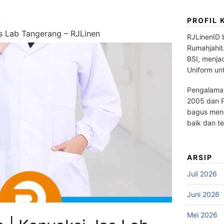
PROFIL 
s Lab Tangerang – RJLinen
RJLinenID 
Rumahjahit
BSI, menja
Uniform un
Pengalaman
2005 dan P
bagus meng
baik dan te
ARSIP
Juli 2026
Juni 2026
Mei 2026