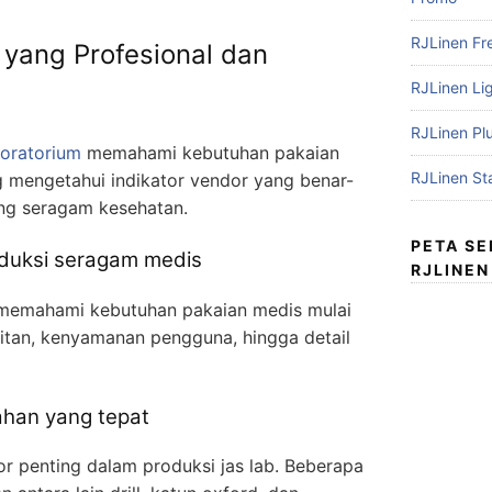
RJLinen Fr
 yang Profesional dan
RJLinen Li
RJLinen Pl
boratorium
memahami kebutuhan pakaian
RJLinen St
ng mengetahui indikator vendor yang benar-
ng seragam kesehatan.
PETA S
duksi seragam medis
RJLINEN
 memahami kebutuhan pakaian medis mulai
hitan, kenyamanan pengguna, hingga detail
ahan yang tepat
or penting dalam produksi jas lab. Beberapa