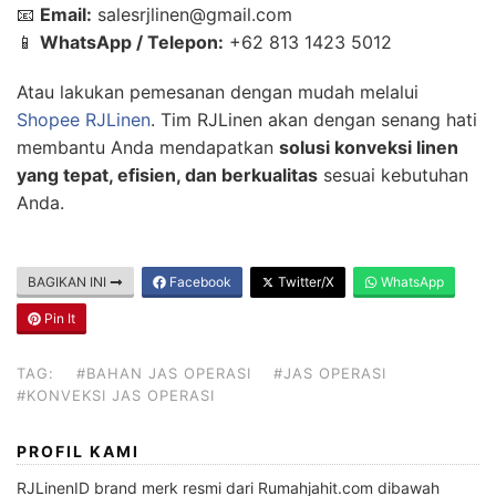
📧
Email:
salesrjlinen@gmail.com
📱
WhatsApp / Telepon:
+62 813 1423 5012
Atau lakukan pemesanan dengan mudah melalui
Shopee RJLinen
. Tim RJLinen akan dengan senang hati
membantu Anda mendapatkan
solusi konveksi linen
yang tepat, efisien, dan berkualitas
sesuai kebutuhan
Anda.
BAGIKAN INI
Facebook
Twitter/X
WhatsApp
Pin It
TAG:
#BAHAN JAS OPERASI
#JAS OPERASI
#KONVEKSI JAS OPERASI
PROFIL KAMI
RJLinenID brand merk resmi dari Rumahjahit.com dibawah