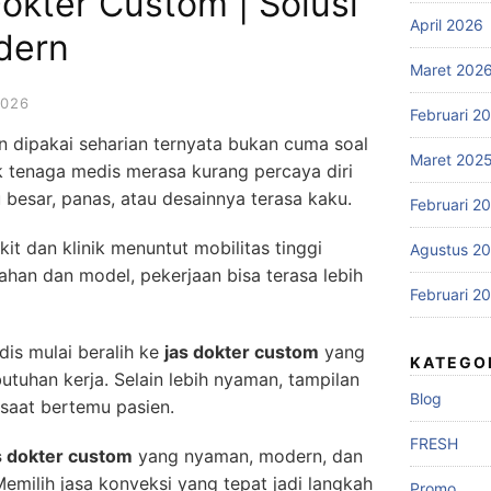
okter Custom | Solusi
April 2026
dern
Maret 202
2026
Februari 2
 dipakai seharian ternyata bukan cuma soal
Maret 202
 tenaga medis merasa kurang percaya diri
u besar, panas, atau desainnya terasa kaku.
Februari 2
kit dan klinik menuntut mobilitas tinggi
Agustus 2
 bahan dan model, pekerjaan bisa terasa lebih
Februari 2
dis mulai beralih ke
jas dokter custom
yang
KATEGO
butuhan kerja. Selain lebih nyaman, tampilan
Blog
l saat bertemu pasien.
FRESH
s dokter custom
yang nyaman, modern, dan
emilih jasa konveksi yang tepat jadi langkah
Promo