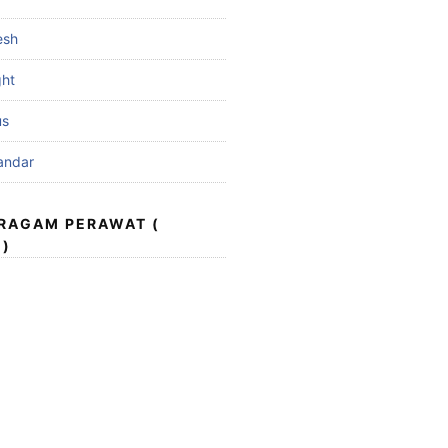
esh
ght
us
andar
ERAGAM PERAWAT (
 )