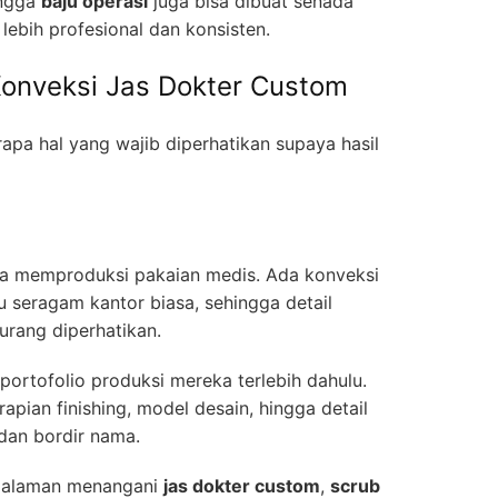
ingga
baju operasi
juga bisa dibuat senada
t lebih profesional dan konsisten.
Konveksi Jas Dokter Custom
pa hal yang wajib diperhatikan supaya hasil
sa memproduksi pakaian medis. Ada konveksi
au seragam kantor biasa, sehingga detail
urang diperhatikan.
portofolio produksi mereka terlebih dahulu.
erapian finishing, model desain, hingga detail
dan bordir nama.
galaman menangani
jas dokter custom
,
scrub