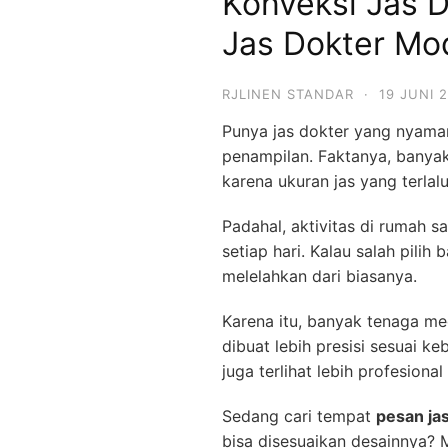
Konveksi Jas D
Jas Dokter Mo
RJLINEN STANDAR
·
19 JUNI 
Punya jas dokter yang nyaman
penampilan. Faktanya, banyak
karena ukuran jas yang terlal
Padahal, aktivitas di rumah sa
setiap hari. Kalau salah pilih
melelahkan dari biasanya.
Karena itu, banyak tenaga me
dibuat lebih presisi sesuai ke
juga terlihat lebih profesiona
Sedang cari tempat
pesan ja
bisa disesuaikan desainnya? M