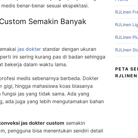
 medis benar-benar sesuai ekspektasi.
RJLinen Fr
 Custom Semakin Banyak
RJLinen Li
RJLinen Pl
memakai
jas dokter
standar dengan ukuran
RJLinen St
erti ini sering kurang pas di badan sehingga
 bekerja dalam waktu lama.
PETA S
RJLINEN
 profesi medis sebenarnya berbeda. Dokter
er gigi, hingga mahasiswa koas biasanya
n fungsi jas yang tidak sama. Ada yang
, ada juga yang lebih mengutamakan bahan
konveksi jas dokter custom
semakin
om, pengguna bisa menentukan sendiri detail