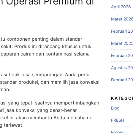
h Operasi Premium di
April 2026
Maret 202
Februari 2
satu komponen penting dalam standar
Maret 202
sakit. Produk ini dirancang khusus untuk
 paparan cairan dan kontaminasi selama
Februari 2
Agustus 2
rasi tidak bisa sembarangan. Anda perlu
Februari 2
standar produksi, dan memilih jasa konveksi
aman.
KATEGO
lusi yang tepat, saatnya mempertimbangkan
Blog
ri jasa konveksi yang benar-benar
tikel ini akan membantu Anda memahami
FRESH
g terlewat.
Promo