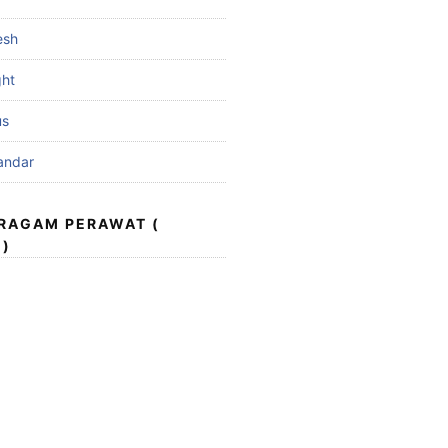
esh
ght
us
andar
ERAGAM PERAWAT (
 )