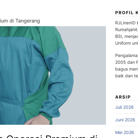
PROFIL 
ium di Tangerang
RJLinenID 
Rumahjahit
BSI, menja
Uniform un
Pengalaman
2005 dan P
bagus meng
baik dan te
ARSIP
Juli 2026
Juni 2026
Mei 2026