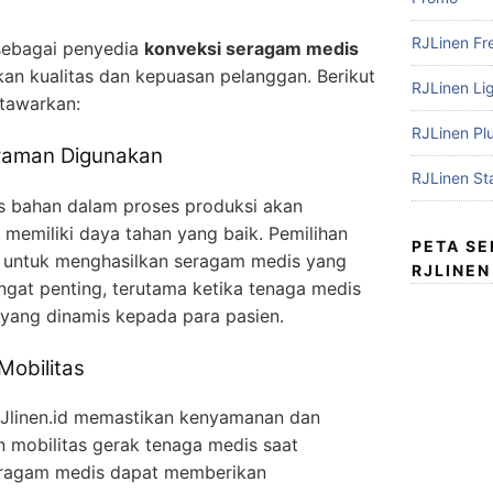
RJLinen Fr
 sebagai penyedia
konveksi seragam medis
n kualitas dan kepuasan pelanggan. Berikut
RJLinen Li
tawarkan:
RJLinen Pl
Nyaman Digunakan
RJLinen St
as bahan dalam proses produksi akan
emiliki daya tahan yang baik. Pemilihan
PETA S
put untuk menghasilkan seragam medis yang
RJLINEN
angat penting, terutama ketika tenaga medis
yang dinamis kepada para pasien.
obilitas
RJlinen.id memastikan kenyamanan dan
 mobilitas gerak tenaga medis saat
seragam medis dapat memberikan