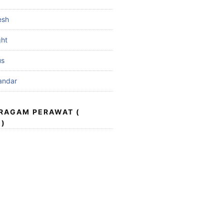
esh
ght
us
andar
ERAGAM PERAWAT (
 )