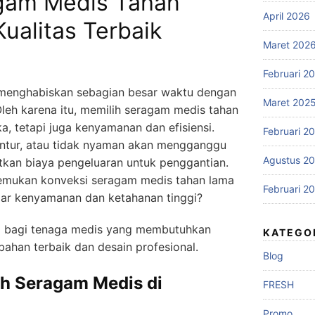
gam Medis Tahan
April 2026
ualitas Terbaik
Maret 202
Februari 2
 menghabiskan sebagian besar waktu dengan
Maret 202
eh karena itu, memilih seragam medis tahan
a, tetapi juga kenyamanan dan efisiensi.
Februari 2
untur, atau tidak nyaman akan mengganggu
Agustus 2
tkan biaya pengeluaran untuk penggantian.
mukan konveksi seragam medis tahan lama
Februari 2
r kenyamanan dan ketahanan tinggi?
usi bagi tenaga medis yang membutuhkan
KATEGO
bahan terbaik dan desain profesional.
Blog
h Seragam Medis di
FRESH
Promo