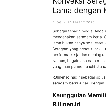
Konveksi Sera
Lama dengan K
BLOG
·
25 MARET 2025
Sebagai tenaga medis, Anda
mengenakan seragam kerja. Ol
lama bukan hanya soal estetik
Seragam yang cepat rusak, l
performa kerja dan meningka
Namun, bagaimana cara mene
yang mampu memenuhi standa
RJlinen.id hadir sebagai sol
seragam berkualitas, dengan 
Keunggulan Memili
RJlinen.id