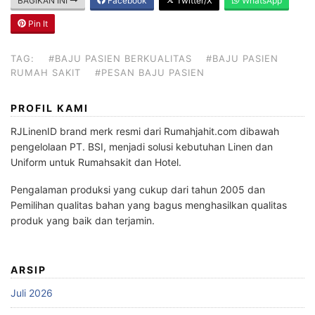
BAGIKAN INI
Facebook
Twitter/X
WhatsApp
Pin It
TAG:
#BAJU PASIEN BERKUALITAS
#BAJU PASIEN
RUMAH SAKIT
#PESAN BAJU PASIEN
PROFIL KAMI
RJLinenID brand merk resmi dari Rumahjahit.com dibawah
pengelolaan PT. BSI, menjadi solusi kebutuhan Linen dan
Uniform untuk Rumahsakit dan Hotel.
Pengalaman produksi yang cukup dari tahun 2005 dan
Pemilihan qualitas bahan yang bagus menghasilkan qualitas
produk yang baik dan terjamin.
ARSIP
Juli 2026