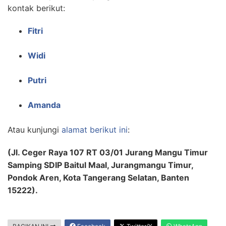
kontak berikut:
Fitri
Widi
Putri
Amanda
Atau kunjungi
alamat berikut ini
:
(Jl. Ceger Raya 107 RT 03/01 Jurang Mangu Timur
Samping SDIP Baitul Maal, Jurangmangu Timur,
Pondok Aren, Kota Tangerang Selatan, Banten
15222).