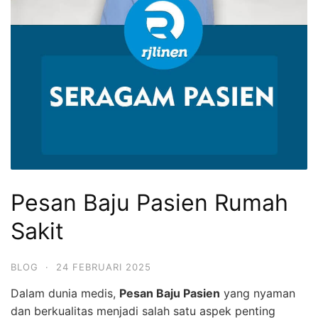
Pesan Baju Pasien Rumah
Sakit
BLOG
·
24 FEBRUARI 2025
Dalam dunia medis,
Pesan Baju Pasien
yang nyaman
dan berkualitas menjadi salah satu aspek penting