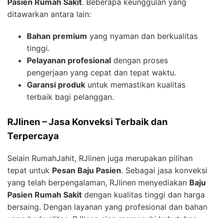
Pasien Rumah Sakit
. Beberapa keunggulan yang
ditawarkan antara lain:
Bahan premium
yang nyaman dan berkualitas
tinggi.
Pelayanan profesional
dengan proses
pengerjaan yang cepat dan tepat waktu.
Garansi produk
untuk memastikan kualitas
terbaik bagi pelanggan.
RJlinen – Jasa Konveksi Terbaik dan
Terpercaya
Selain RumahJahit, RJlinen juga merupakan pilihan
tepat untuk
Pesan Baju Pasien
. Sebagai jasa konveksi
yang telah berpengalaman, RJlinen menyediakan
Baju
Pasien Rumah Sakit
dengan kualitas tinggi dan harga
bersaing. Dengan layanan yang profesional dan bahan