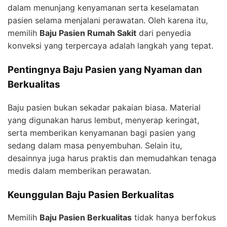
dalam menunjang kenyamanan serta keselamatan
pasien selama menjalani perawatan. Oleh karena itu,
memilih
Baju Pasien Rumah Sakit
dari penyedia
konveksi yang terpercaya adalah langkah yang tepat.
Pentingnya Baju Pasien yang Nyaman dan
Berkualitas
Baju pasien bukan sekadar pakaian biasa. Material
yang digunakan harus lembut, menyerap keringat,
serta memberikan kenyamanan bagi pasien yang
sedang dalam masa penyembuhan. Selain itu,
desainnya juga harus praktis dan memudahkan tenaga
medis dalam memberikan perawatan.
Keunggulan Baju Pasien Berkualitas
Memilih
Baju Pasien Berkualitas
tidak hanya berfokus