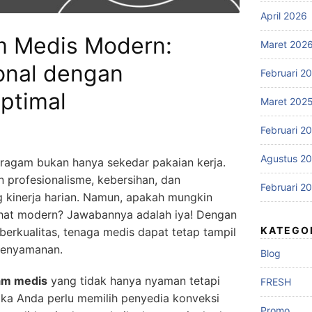
April 2026
m Medis Modern:
Maret 202
onal dengan
Februari 2
ptimal
Maret 202
Februari 2
Agustus 2
eragam bukan hanya sekedar pakaian kerja.
profesionalisme, kebersihan, dan
Februari 2
kinerja harian. Namun, apakah mungkin
lihat modern? Jawabannya adalah iya! Dengan
KATEGO
berkualitas, tenaga medis dapat tetap tampil
kenyamanan.
Blog
am medis
yang tidak hanya nyaman tetapi
FRESH
ka Anda perlu memilih penyedia konveksi
Promo