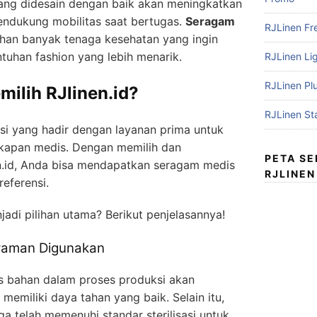
ang didesain dengan baik akan meningkatkan
mendukung mobilitas saat bertugas.
Seragam
RJLinen Fr
lihan banyak tenaga kesehatan yang ingin
tuhan fashion yang lebih menarik.
RJLinen Li
RJLinen Pl
ilih RJlinen.id?
RJLinen St
ksi yang hadir dengan layanan prima untuk
kapan medis. Dengan memilih dan
PETA S
.id, Anda bisa mendapatkan seragam medis
RJLINEN
referensi.
adi pilihan utama? Berikut penjelasannya!
Nyaman Digunakan
as bahan dalam proses produksi akan
miliki daya tahan yang baik. Selain itu,
 telah memenuhi standar sterilisasi untuk