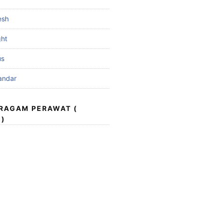
esh
ght
us
andar
ERAGAM PERAWAT (
 )