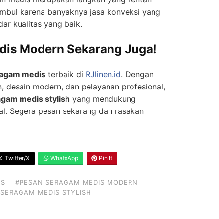
 timbul karena banyaknya jasa konveksi yang
ar kualitas yang baik.
dis Modern Sekarang Juga!
ragam medis
terbaik di
RJlinen.id
. Dengan
 desain modern, dan pelayanan profesional,
agam medis stylish
yang mendukung
al. Segera pesan sekarang dan rasakan
Twitter/X
WhatsApp
Pin It
IS
#PESAN SERAGAM MEDIS MODERN
#SERAGAM MEDIS STYLISH