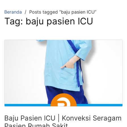
Langsung
ke
Beranda
Posts tagged “baju pasien ICU”
konten
Tag:
baju pasien ICU
Baju Pasien ICU | Konveksi Seragam
Pasien Rumah Sakit