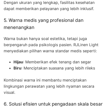
Dengan ukuran yang lengkap, fasilitas kesehatan
dapat memberikan pelayanan yang lebih inklusif.
5. Warna medis yang profesional dan
menenangkan
Warna bukan hanya soal estetika, tetapi juga
berpengaruh pada psikologis pasien. RJLinen Light
menyediakan pilihan warna standar medis seperti:
Hijau
: Memberikan efek tenang dan segar
Biru
: Menciptakan suasana yang lebih rileks
Kombinasi warna ini membantu menciptakan
lingkungan perawatan yang lebih nyaman secara
visual.
6. Solusi efisien untuk pengadaan skala besar