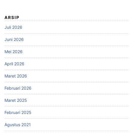
ARSIP
Juli 2026
Juni 2026
Mei 2026
April 2026
Maret 2026
Februari 2026
Maret 2025
Februari 2025
Agustus 2021