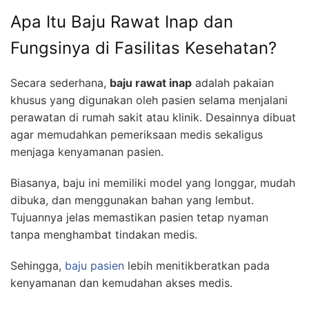
Apa Itu Baju Rawat Inap dan
Fungsinya di Fasilitas Kesehatan?
Secara sederhana,
baju rawat inap
adalah pakaian
khusus yang digunakan oleh pasien selama menjalani
perawatan di rumah sakit atau klinik. Desainnya dibuat
agar memudahkan pemeriksaan medis sekaligus
menjaga kenyamanan pasien.
Biasanya, baju ini memiliki model yang longgar, mudah
dibuka, dan menggunakan bahan yang lembut.
Tujuannya jelas memastikan pasien tetap nyaman
tanpa menghambat tindakan medis.
Sehingga,
baju pasien
lebih menitikberatkan pada
kenyamanan dan kemudahan akses medis.