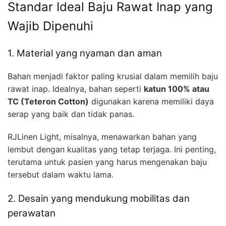
Standar Ideal Baju Rawat Inap yang
Wajib Dipenuhi
1. Material yang nyaman dan aman
Bahan menjadi faktor paling krusial dalam memilih baju
rawat inap. Idealnya, bahan seperti
katun 100% atau
TC (Teteron Cotton)
digunakan karena memiliki daya
serap yang baik dan tidak panas.
RJLinen Light, misalnya, menawarkan bahan yang
lembut dengan kualitas yang tetap terjaga. Ini penting,
terutama untuk pasien yang harus mengenakan baju
tersebut dalam waktu lama.
2. Desain yang mendukung mobilitas dan
perawatan