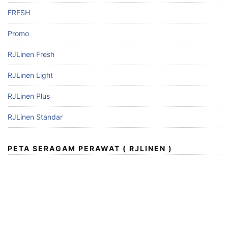
FRESH
Promo
RJLinen Fresh
RJLinen Light
RJLinen Plus
RJLinen Standar
PETA SERAGAM PERAWAT ( RJLINEN )