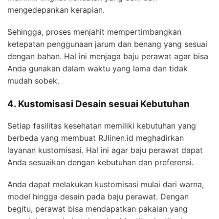
mengedepankan kerapian.
Sehingga, proses menjahit mempertimbangkan
ketepatan penggunaan jarum dan benang yang sesuai
dengan bahan. Hal ini menjaga baju perawat agar bisa
Anda gunakan dalam waktu yang lama dan tidak
mudah sobek.
4. Kustomisasi Desain sesuai Kebutuhan
Setiap fasilitas kesehatan memiliki kebutuhan yang
berbeda yang membuat RJlinen.id meghadirkan
layanan kustomisasi. Hal ini agar baju perawat dapat
Anda sesuaikan dengan kebutuhan dan preferensi.
Anda dapat melakukan kustomisasi mulai dari warna,
model hingga desain pada baju perawat. Dengan
begitu, perawat bisa mendapatkan pakaian yang