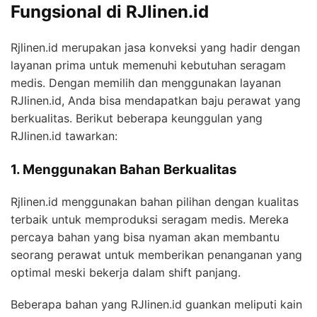
Fungsional di RJlinen.id
Rjlinen.id merupakan jasa konveksi yang hadir dengan
layanan prima untuk memenuhi kebutuhan seragam
medis. Dengan memilih dan menggunakan layanan
RJlinen.id, Anda bisa mendapatkan baju perawat yang
berkualitas. Berikut beberapa keunggulan yang
RJlinen.id tawarkan:
1. Menggunakan Bahan Berkualitas
Rjlinen.id menggunakan bahan pilihan dengan kualitas
terbaik untuk memproduksi seragam medis. Mereka
percaya bahan yang bisa nyaman akan membantu
seorang perawat untuk memberikan penanganan yang
optimal meski bekerja dalam shift panjang.
Beberapa bahan yang RJlinen.id guankan meliputi kain