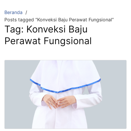
Langsung
ke
Beranda
konten
Posts tagged “Konveksi Baju Perawat Fungsional”
Tag:
Konveksi Baju
Perawat Fungsional