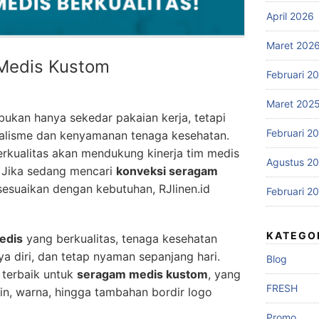
April 2026
Maret 202
Medis Kustom
Februari 2
Maret 202
ukan hanya sekedar pakaian kerja, tetapi
Februari 2
alisme dan kenyamanan tenaga kesehatan.
kualitas akan mendukung kinerja tim medis
Agustus 2
 Jika sedang mencari
konveksi seragam
esuaikan dengan kebutuhan, RJlinen.id
Februari 2
KATEGO
edis
yang berkualitas, tenaga kesehatan
aya diri, dan tetap nyaman sepanjang hari.
Blog
i terbaik untuk
seragam medis kustom
, yang
FRESH
in, warna, hingga tambahan bordir logo
Promo