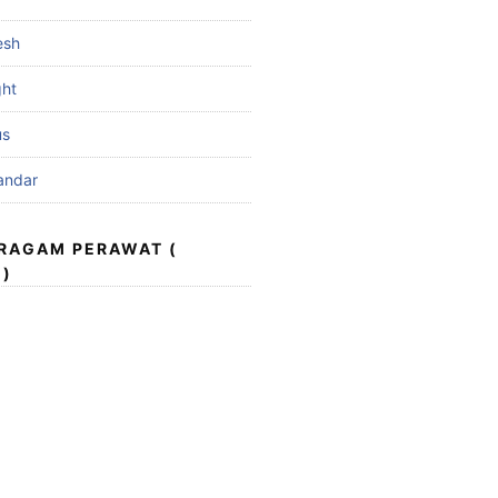
esh
ght
us
andar
ERAGAM PERAWAT (
 )