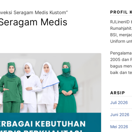
nveksi Seragam Medis Kustom”
PROFIL 
 Seragam Medis
RJLinenID 
Rumahjahit
BSI, menja
Uniform un
Pengalaman
2005 dan P
bagus meng
baik dan te
ARSIP
Juli 2026
Juni 2026
Mei 2026