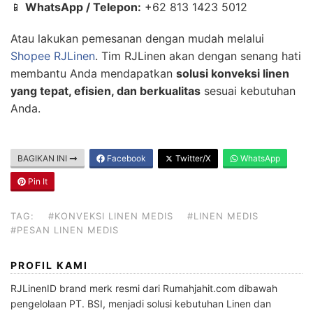
📱
WhatsApp / Telepon:
+62 813 1423 5012
Atau lakukan pemesanan dengan mudah melalui
Shopee RJLinen
. Tim RJLinen akan dengan senang hati
membantu Anda mendapatkan
solusi konveksi linen
yang tepat, efisien, dan berkualitas
sesuai kebutuhan
Anda.
BAGIKAN INI
Facebook
Twitter/X
WhatsApp
Pin It
TAG:
#KONVEKSI LINEN MEDIS
#LINEN MEDIS
#PESAN LINEN MEDIS
PROFIL KAMI
RJLinenID brand merk resmi dari Rumahjahit.com dibawah
pengelolaan PT. BSI, menjadi solusi kebutuhan Linen dan